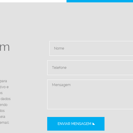
em
 para
tivo e
os
e dados
dendo
dos
leia
email:
ENVIAR MENSAGEM