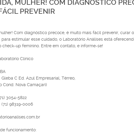
IDA, MULHER! COM DIAGNÓSTICO PRE
FÁCIL PREVENIR
mulher! Com diagnóstico precoce, é muito mais fácil prevenir, curar o
 para estimular esse cuidado, o Laboratório Análises está oferece
o check-up feminino. Entre em contato, e informe-se!
aboratório Clínico
/BA
 Gleba C Ed. Azul Empresarial, Térreo,
ao Cond. Nova Camaçari)
(71) 3054-5822
 (71) 98319-0006
atorioanalises.com.br
 de funcionamento: