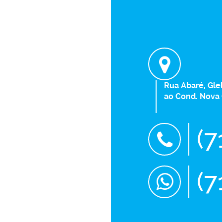
Rua Abaré, Gle
ao Cond. Nova
(7
(7