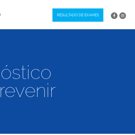
O
RESULTADO DE EXAMES
óstico
revenir