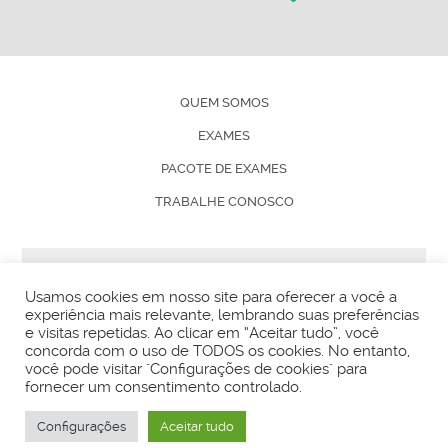
QUEM SOMOS
EXAMES
PACOTE DE EXAMES
TRABALHE CONOSCO
© ANÁLISES 2024 - TODOS OS DIREITOS RESERVADOS
Usamos cookies em nosso site para oferecer a você a
experiência mais relevante, lembrando suas preferências
e visitas repetidas. Ao clicar em “Aceitar tudo”, você
concorda com o uso de TODOS os cookies. No entanto,
você pode visitar "Configurações de cookies" para
Usamos cookies para ajudar a personalizar o conteúdo,
fornecer um consentimento controlado.
medir anúncios e oferecer uma experiência mais segura
para você. Ao continuar navegando nesse site, você
Configurações
Aceitar tudo
concorda com o uso destes cookies.
Política de