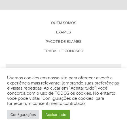
QUEM SOMOS
EXAMES
PACOTE DE EXAMES
TRABALHE CONOSCO
© ANÁLISES 2024 - TODOS OS DIREITOS RESERVADOS
Usamos cookies em nosso site para oferecer a você a
experiência mais relevante, lembrando suas preferências
e visitas repetidas. Ao clicar em “Aceitar tudo”, você
concorda com o uso de TODOS os cookies. No entanto,
você pode visitar "Configurações de cookies" para
Usamos cookies para ajudar a personalizar o conteúdo,
fornecer um consentimento controlado.
medir anúncios e oferecer uma experiência mais segura
para você. Ao continuar navegando nesse site, você
Configurações
Aceitar tudo
concorda com o uso destes cookies.
Política de
Privacidade