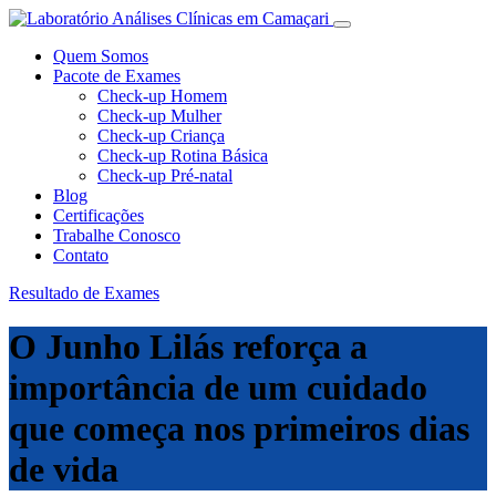
Quem Somos
Pacote de Exames
Check-up Homem
Check-up Mulher
Check-up Criança
Check-up Rotina Básica
Check-up Pré-natal
Blog
Certificações
Trabalhe Conosco
Contato
Resultado de Exames
O Junho Lilás reforça a
importância de um cuidado
que começa nos primeiros dias
de vida